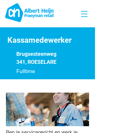
Kassamedewerker
Brugsesteenweg
341, ROESELARE
Fulltime
Ben je servicegericht en werk je