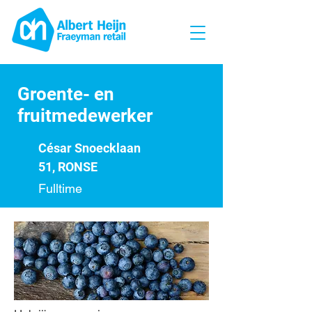
Groente- en
fruitmedewerker
César Snoecklaan
51, RONSE
Fulltime