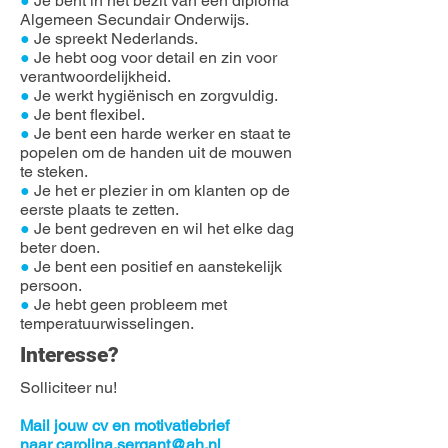
●
Je bent in het bezit van een diploma
Algemeen Secundair Onderwijs.
●
Je spreekt Nederlands.
●
Je hebt oog voor detail en zin voor
verantwoordelijkheid.
●
Je werkt hygiënisch en zorgvuldig.
●
Je bent flexibel.
●
Je bent een harde werker en staat te
popelen om de handen uit de mouwen
te steken.
●
Je het er plezier in om klanten op de
eerste plaats te zetten.
●
Je bent gedreven en wil het elke dag
beter doen.
●
Je bent een positief en aanstekelijk
persoon.
●
Je hebt geen probleem met
temperatuurwisselingen.
Interesse?
Solliciteer nu!
Mail jouw cv en motivatiebrief
naar
carolina.sergant@ah.nl