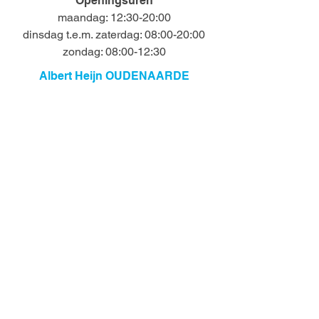
Openingsuren
maandag: 12:30-20:00
dinsdag t.e.m. zaterdag: 08:00-20:00
zondag: 08:00-12:30
Albert Heijn OUDENAARDE
Westerring 45, 9700 OUDENAARDE
+32 55 30 32 03
Openingsuren
maandag: 13:00-20:00
dinsdag t.e.m. zaterdag: 08:00-20:00
zondag: 08:00-13:00
Albert Heijn WAREGEM
Pand 254, 8790 WAREGEM
+32 56 30 60 06
Openingsuren
maandag: 13:00-20:00